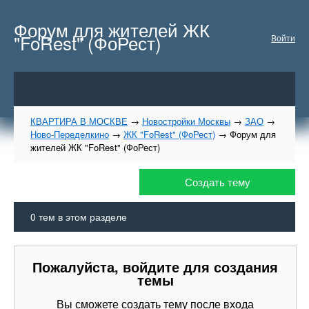
Форум для жителей ЖК
"FoRest" (ФоРест)
Войти
КВАРТИРА В МОСКВЕ
→
Новостройки Москвы
→
ЗАО
→
Ново-Переделкино
→
ЖК "FoRest" (ФоРест)
→
Форум для
жителей ЖК "FoRest" (ФоРест)
Создать тему
0
тем в этом разделе
Пожалуйста, войдите для создания
темы
Вы сможете создать тему после входа