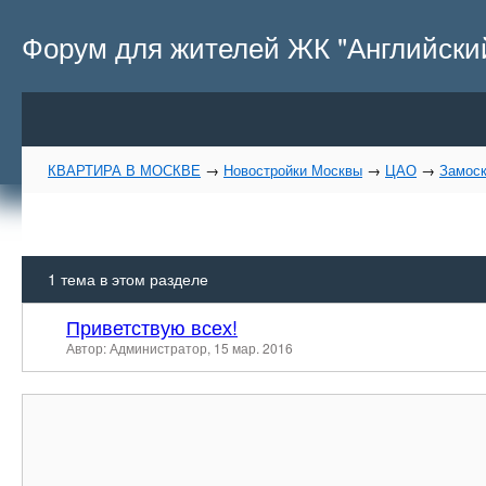
Форум для жителей ЖК "Английский
КВАРТИРА В МОСКВЕ
→
Новостройки Москвы
→
ЦАО
→
Замоск
1
тема в этом разделе
Приветствую всех!
Автор: Администратор,
15 мар. 2016