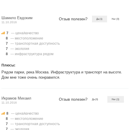
Шамило Евдоким
Отзыв полезен?
Да
(1)
Нет
(0)
11.10.2016
7
— цена/качество
8
— местоположение
7
— транспортная доступность
7
— экология
8
— инфраструктура рядом
Плюсы:
Рядом парки, река Москва. Инфраструктура и транспорт на высоте.
Дом мне тоже очень понравился.
Икрамов Михаил
Отзыв полезен?
Да
(0)
Нет
(1)
11.10.2016
8
— цена/качество
8
— местоположение
7
— транспортная доступность
7
— экология