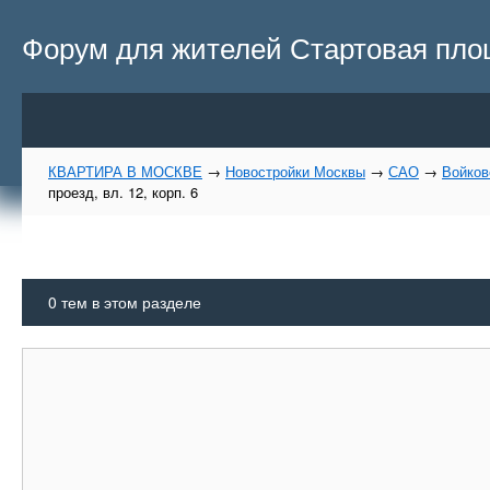
Форум для жителей Стартовая площа
КВАРТИРА В МОСКВЕ
→
Новостройки Москвы
→
САО
→
Войков
проезд, вл. 12, корп. 6
0
тем в этом разделе