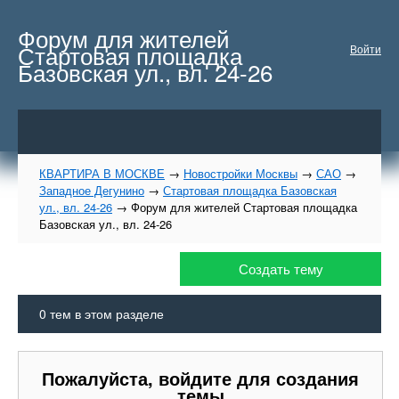
Форум для жителей
Стартовая площадка
Войти
Базовская ул., вл. 24-26
КВАРТИРА В МОСКВЕ
→
Новостройки Москвы
→
САО
→
Западное Дегунино
→
Стартовая площадка Базовская
ул., вл. 24-26
→
Форум для жителей Стартовая площадка
Базовская ул., вл. 24-26
Создать тему
0
тем в этом разделе
Пожалуйста, войдите для создания
темы