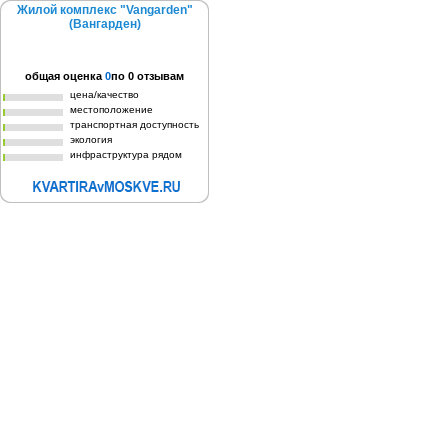
Жилой комплекс "Vangarden"
(Вангарден)
общая оценка
0
по
0
отзывам
цена/качество
местоположение
транспортная доступность
экология
инфраструктура рядом