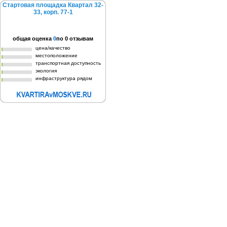
Стартовая площадка Квартал 32-
33, корп. 77-1
общая оценка
0
по
0
отзывам
цена/качество
местоположение
транспортная доступность
экология
инфраструктура рядом