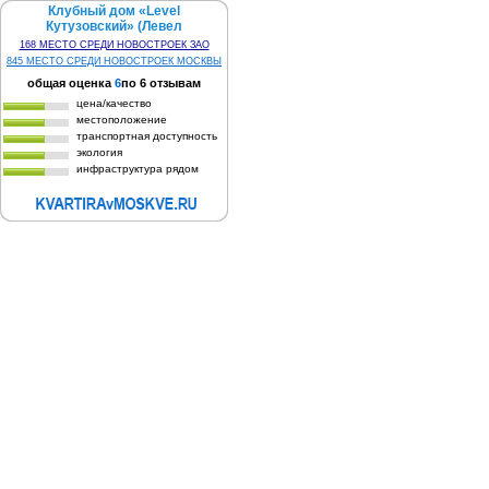
Клубный дом «Level
Кутузовский» (Левел
Кутузовский)
168 МЕСТО СРЕДИ НОВОСТРОЕК ЗАО
845 МЕСТО СРЕДИ НОВОСТРОЕК МОСКВЫ
общая оценка
6
по
6
отзывам
цена/качество
местоположение
транспортная доступность
экология
инфраструктура рядом