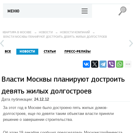
МЕНЮ
КВАРТИРА В МОСКВЕ
→
НОВОСТИ
→
НОВОСТИ КОМПАНИЙ
→
ВЛАСТИ МОСКВЫ ПЛАНИРУЮТ ДОСТРОИТЬ ДЕВЯТЬ ЖИЛЫХ ДОЛГОСТРОЕВ
ВСЕ
НОВОСТИ
СТАТЬИ
ПРЕСС-РЕЛИЗЫ
Власти Москвы планируют достроить
девять жилых долгостроев
Дата публикации:
24.12.12
За этот год в
Москве
было достроено пять жилых домов-
долгостроев, еще по девяти таким объектам власти приняли
решение о завершении строительства.
Об этом 19 декабря сообщил председатель Москомстройинвеста